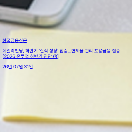
언론 속의 데일리펀딩
한국금융신문
데일리펀딩, 하반기 '질적 성장' 집중…연체율 관리·포용금융 집중
[2026 온투업 하반기 진단 ③]
26년 07월 31일
데일리펀딩의 모든 것,
카카오톡에서 만나보세요!
고객센터
대표전화
|
02-562-9666
운영시간
|
평일 09:30~17:00
(주말/공휴일 휴무)
온라인연계투자약관