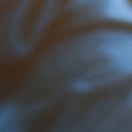
평균 수익률
12.86%
누적 대출액
1조 1029억원
대출 잔액
248억원
연체율
0.17%
원금손실률
0.07%
재투자율
80.61%
공시자료 바로가기