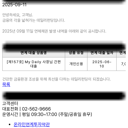
2025-09-11
안녕하세요, 고객님.
금융의 각을 넓혀가는 데일리펀딩입니다.
2025년 09월 11일 연체채권 발생 내역을 아래와 같이 공시합니다.
연계 대출 상품명
상품 유형
연계 대출 일자
연계 
[제157호] My Daily 사장님 간편
2025-06-
개인신용
7,0
대출
10
건강한 금융환경 조성을 위해 최선을 다하는 데일리펀딩이 되겠습니다.
목록
고객센터
대표전화
|
02-562-9666
운영시간
|
평일 09:30~17:00
(주말/공휴일 휴무)
온라인연계투자약관