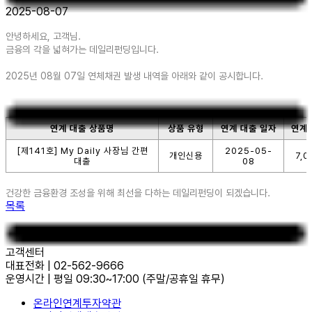
2025-08-07
안녕하세요, 고객님.
금융의 각을 넓혀가는 데일리펀딩입니다.
2025년 08월 07일 연체채권 발생 내역을 아래와 같이 공시합니다.
연계 대출 상품명
상품 유형
연계 대출 일자
연계 
[제141호] My Daily 사장님 간편
2025-05-
개인신용
7,0
대출
08
건강한 금융환경 조성을 위해 최선을 다하는 데일리펀딩이 되겠습니다.
목록
고객센터
대표전화
|
02-562-9666
운영시간
|
평일 09:30~17:00
(주말/공휴일 휴무)
온라인연계투자약관