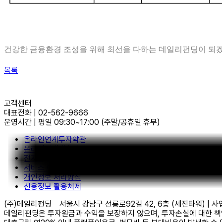
건강한 금융환경 조성을 위해 최선을 다하는 데일리펀딩이 되
목록
고객센터
대표전화
|
02-562-9666
운영시간
|
평일 09:30~17:00
(주말/공휴일 휴무)
온라인연계투자약관
온라인연계대출약관
전자금융거래약관
서비스 이용약관
개인정보 처리방침
신용정보 활용체제
(주)데일리펀딩
서울시 강남구 선릉로92길 42, 6층 (세진타워) | 사업자등
데일리펀딩은 투자원금과 수익을 보장하지 않으며, 투자손실에 대한 책