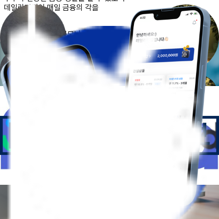
데일리펀딩이 매일 금융의 각을
넓혀 갑니다
모두 금융 ON
자산규모나 나이,
상황에 관계없이
모두가 누리는 금융 환경
매일 금융 ON
안전하고 쉬운 투자,
기대 수익 충족하는
새로운 금융 서비스
고객에게 데일리펀딩이
‘내 생애 금융’ ‘내 삶의 금융’이길 바랍니다
복잡하고 어려운 금융 대신
간편하고 쉬운 금융 환경을 만들어
고객의 삶 내내 데일리펀딩이 도움이 되고자 합니다
누구에게나 언제나 열린 금융,
금융의 저변을 넓히는
데일리펀딩의 지향점입니다
전통 금융사부터 빅테크, 커머스 플랫폼 등
다양한 분야의 전문가들과
금융을 혁신해 나가고 있어요