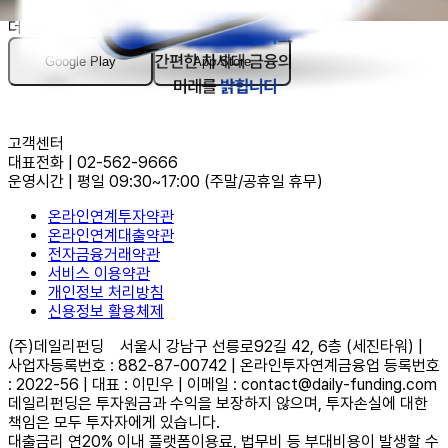
데일리펀딩은 모바일앱에서
더 편리하게 이용할 수 있습니다
Google Play
App Store
고객센터
대표전화
|
02-562-9666
운영시간
|
평일 09:30~17:00
(주말/공휴일 휴무)
온라인연계투자약관
온라인연계대출약관
전자금융거래약관
서비스 이용약관
개인정보 처리방침
신용정보 활용체제
(주)데일리펀딩
서울시 강남구 선릉로92길 42, 6층 (세진타워) |
사업자등록번호 : 882-87-00742 | 온라인투자연계금융업 등록번호
: 2022-56 | 대표 : 이민우 | 이메일 : contact@daily-funding.com
데일리펀딩은 투자원금과 수익을 보장하지 않으며, 투자손실에 대한
책임은 모두 투자자에게 있습니다.
대출금리 연20% 이내 플랫폼이용료, 법무비 등 부대비용이 발생할 수